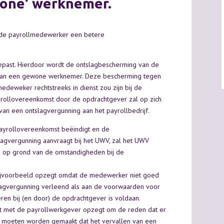
wone’ werknemer.
gt de payrollmedewerker een betere
gepast. Hierdoor wordt de ontslagbescherming van de
 van een gewone werknemer. Deze bescherming tegen
medeweker rechtstreeks in dienst zou zijn bij de
yrollovereenkomst door de opdrachtgever zal op zich
an een ontslagvergunning aan het payrollbedrijf.
payrollovereenkomst beëindigt en de
agvergunning aanvraagt bij het UWV, zal het UWV
d op grond van de omstandigheden bij de
ijvoorbeeld opzegt omdat de medewerker niet goed
slagvergunning verleend als aan de voorwaarden voor
en bij (en door) de opdrachtgever is voldaan.
t met de payrollwerkgever opzegt om de reden dat er
k moeten worden gemaakt dat het vervallen van een