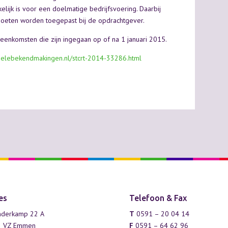
lijk is voor een doelmatige bedrijfsvoering. Daarbij
 moeten worden toegepast bij de opdrachtgever.
reenkomsten die zijn ingegaan op of na 1 januari 2015.
icielebekendmakingen.nl/stcrt-2014-33286.html
es
Telefoon & Fax
derkamp 22 A
T
0591 – 20 04 14
2 VZ Emmen
F
0591 – 64 62 96