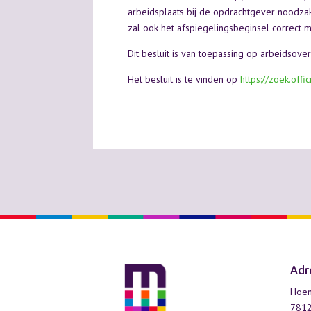
arbeidsplaats bij de opdrachtgever noodzake
zal ook het afspiegelingsbeginsel correct
Dit besluit is van toepassing op arbeidsove
Het besluit is te vinden op
https://zoek.off
Adr
Hoen
781